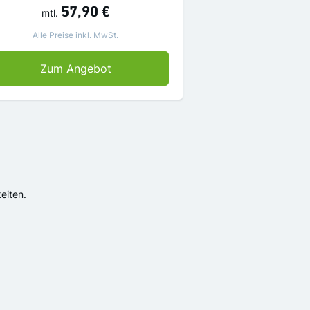
57,90 €
mtl.
Alle Preise inkl. MwSt.
SZ mit Prämie Lokalausgabe: Hoyers
Zum Angebot
eiten.
rmular: