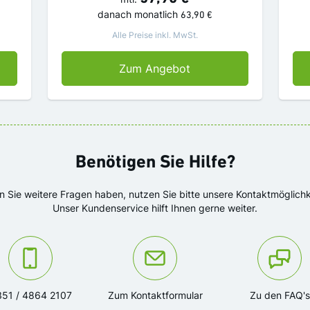
danach
monatlich
63,90 €
Alle Preise inkl. MwSt.
tal mit Prämie
SZ mit Prämie
Zum Angebot
Benötigen Sie Hilfe?
en Sie weitere Fragen haben, nutzen Sie bitte unsere Kontaktmöglichk
Unser Kundenservice hilft Ihnen gerne weiter.
ntaktieren Sie uns unter der Telefonnummer:
Oder kontaktieren Sie uns über das Kontakfo
51 / 4864 2107
Zum Kontaktformular
Zu den FAQ's