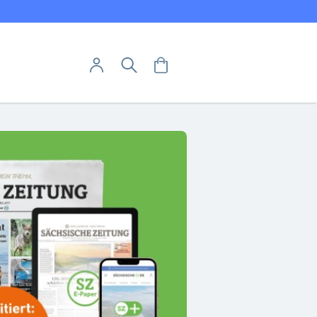
Direkt
utschland
zum
Inhalt
User-Menü
Mein Warenkorb
Suche
Mein Konto
Anmelden
Abo hier kündigen
Abovorteile
Leserservice
Abo widerrufen