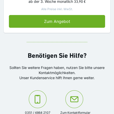
ab der 3. Woche
monatlich
33,90 €
Alle Preise inkl. MwSt.
SZ Digital - 2 Wochen 
Zum Angebot
Benötigen Sie Hilfe?
Sollten Sie weitere Fragen haben, nutzen Sie bitte unsere
Kontaktmöglichkeiten.
Unser Kundenservice hilft Ihnen gerne weiter.
Kontaktieren Sie uns unter der Telefonnummer:
Oder kontaktieren Sie uns über das K
0351 / 4864 2107
Zum Kontaktformular