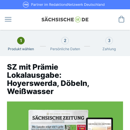
Direkt
RND Partner im RedaktionsNetzwerk De
zum
Inhalt
Me
1
2
3
Produkt wählen
Persönliche Daten
Zahlung
SZ mit Prämie
Lokalausgabe:
Hoyerswerda, Döbeln,
Weißwasser