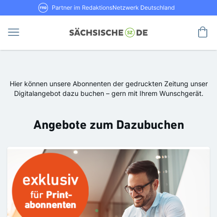
Direkt
RND Partner im RedaktionsNetzwerk De
zum
Inhalt
Me
Hier können unsere Abonnenten der gedruckten Zeitung unser
Digitalangebot dazu buchen – gern mit Ihrem Wunschgerät.
Angebote zum Dazubuchen