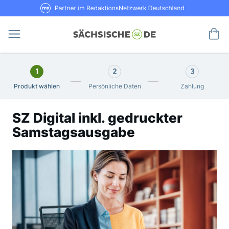
Direkt
RND Partner im RedaktionsNetzwerk De
zum
Inhalt
Me
1
2
3
Produkt wählen
Persönliche Daten
Zahlung
SZ Digital inkl. gedruckter
Samstagsausgabe